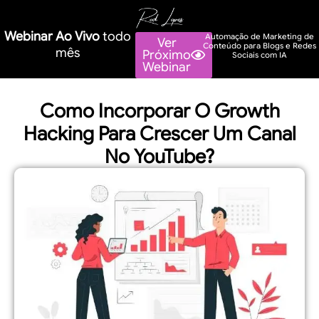
Webinar Ao Vivo
todo
Automação de Marketing de
Ver
Conteúdo para Blogs e Redes
mês
Próximo
Sociais com IA
Webinar
Como Incorporar O Growth
Hacking Para Crescer Um Canal
No YouTube?