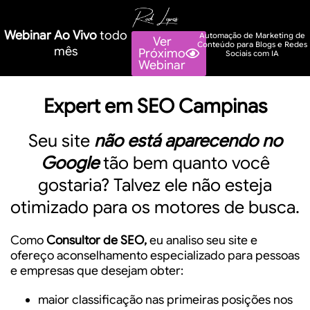
Webinar Ao Vivo
todo
Automação de Marketing de
Ver
Conteúdo para Blogs e Redes
mês
Próximo
Sociais com IA
Webinar
Expert em SEO Campinas
Seu site
não está aparecendo no
Google
tão bem quanto você
gostaria? Talvez ele não esteja
otimizado para os motores de busca.
Como
Consultor de SEO,
eu analiso seu site e
ofereço aconselhamento especializado para pessoas
e empresas que desejam obter:
maior classificação nas primeiras posições nos