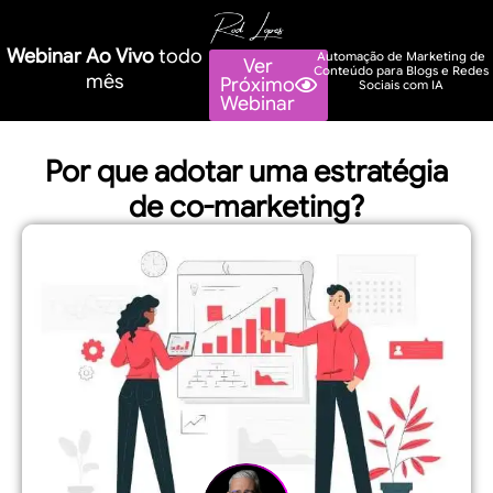
Webinar Ao Vivo
todo
Automação de Marketing de
Ver
Conteúdo para Blogs e Redes
mês
Próximo
Sociais com IA
Webinar
Por que adotar uma estratégia
de co-marketing?