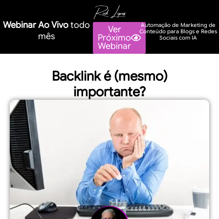
Webinar Ao Vivo
todo
Automação de Marketing de
Ver
Conteúdo para Blogs e Redes
mês
Próximo
Sociais com IA
Webinar
Backlink é (mesmo)
importante?