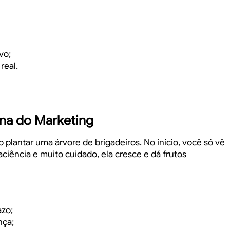
vo;
real.
ona do Marketing
o plantar uma árvore de brigadeiros. No início, você só vê
iência e muito cuidado, ela cresce e dá frutos
azo;
nça;