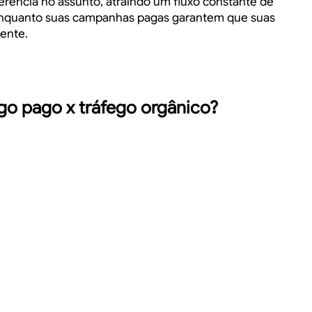
rência no assunto, atraindo um fluxo constante de
s, enquanto suas campanhas pagas garantem que suas
mente.
go pago x tráfego orgânico?