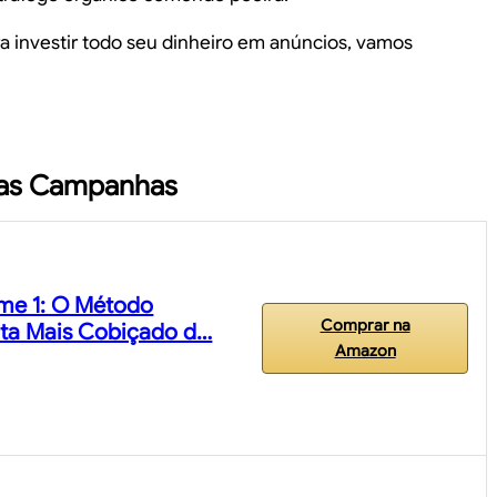
ra investir todo seu dinheiro em anúncios, vamos
 das Campanhas
ume 1: O Método
Comprar na
ita Mais Cobiçado d…
Amazon