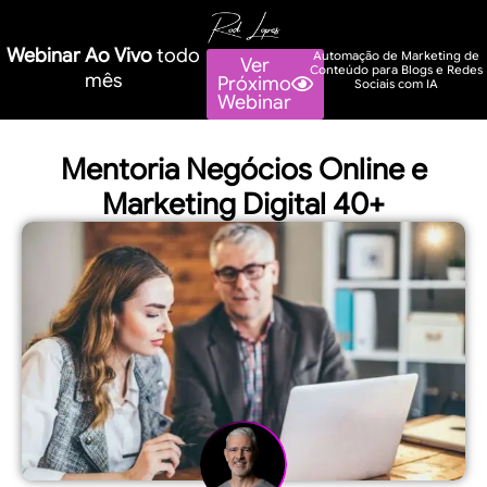
Webinar Ao Vivo
todo
Automação de Marketing de
Ver
Conteúdo para Blogs e Redes
mês
Próximo
Sociais com IA
Webinar
Mentoria Negócios Online e
Marketing Digital 40+