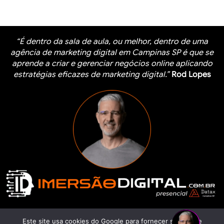
“É dentro da sala de aula, ou melhor, dentro de uma
agência de marketing digital em Campinas SP é que se
aprende a criar e gerenciar negócios online aplicando
estratégias eficazes de marketing digital.”
Rod Lopes
Este site usa cookies do Google para fornecer serviços e
Saiba Mais Sobre a Imersão Digital