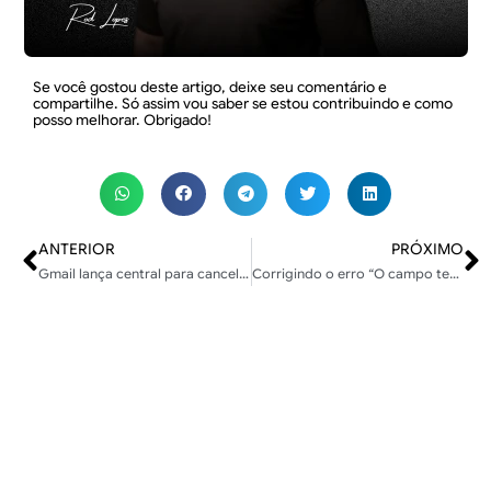
Se você gostou deste artigo, deixe seu comentário e
compartilhe. Só assim vou saber se estou contribuindo e como
posso melhorar. Obrigado!
ANTERIOR
PRÓXIMO
Gmail lança central para cancelar a inscrição de todos os e-mails de uma vez
Corrigindo o erro “O campo text não foi encontrado (em mainEntity.acceptedAnswer)” no FAQ do Elementor