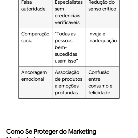
Falsa
Especialistas
Redução do
autoridade
sem
senso crítico
credenciais
verificáveis
Comparação
“Todas as
Inveja e
social
pessoas
inadequação
bem-
sucedidas
usam isso”
Ancoragem
Associação
Confusão
emocional
de produtos
entre
a emoções
consumo e
profundas
felicidade
Como Se Proteger do Marketing