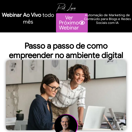
Webinar Ao Vivo
todo
Automação de Marketing de
Ver
Conteúdo para Blogs e Redes
mês
Próximo
Sociais com IA
Webinar
Passo a passo de como
empreender no ambiente digital