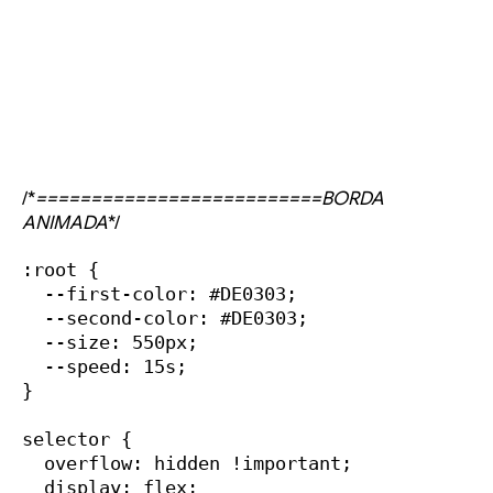
/*
==========================BORDA
ANIMADA
*/
:root {

  --first-color: #DE0303;

  --second-color: #DE0303;

  --size: 550px;

  --speed: 15s;

}

selector {

  overflow: hidden !important;

  display: flex;
