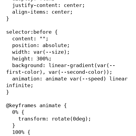
  justify-content: center;

  align-items: center;

}

selector:before {

  content: "";

  position: absolute;

  width: var(--size);

  height: 300%;

  background: linear-gradient(var(--
first-color), var(--second-color));

  animation: animate var(--speed) linear 
infinite;

}

@keyframes animate {

  0% {

    transform: rotate(0deg);

  }

  100% {
