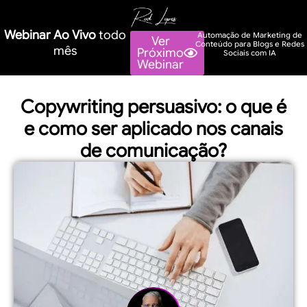
Webinar Ao Vivo
todo
Automação de Marketing de
Ver
Conteúdo para Blogs e Redes
mês
Próximo
Sociais com IA
Webinar
Copywriting persuasivo: o que é
e como ser aplicado nos canais
de comunicação?