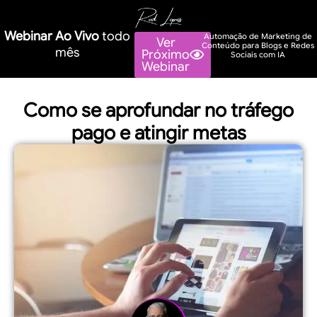
Webinar Ao Vivo
todo
Automação de Marketing de
Ver
Conteúdo para Blogs e Redes
mês
Próximo
Sociais com IA
Webinar
Como se aprofundar no tráfego
pago e atingir metas