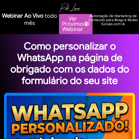
Webinar Ao Vivo
todo
Automação de Marketing de
Ver
Conteúdo para Blogs e Redes
mês
Próximo
Sociais com IA
Webinar
Como personalizar o
WhatsApp na página de
obrigado com os dados do
formulário do seu site