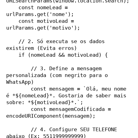
URLSearchParams(window.location.search);

    const nomeLead = 
urlParams.get('nome');

    const motivoLead = 
urlParams.get('motivo');

    // 2. Só executa se os dados 
existirem (Evita erros)

    if (nomeLead && motivoLead) {

        // 3. Define a mensagem 
personalizada (com negrito para o 
WhatsApp)

        const mensagem = `Olá, meu nome 
é *${nomeLead}*. Gostaria de saber mais 
sobre: *${motivoLead}*.`;

        const mensagemCodificada = 
encodeURIComponent(mensagem);

        // 4. Configure SEU TELEFONE 
abaixo (Ex: 5511999999999)
