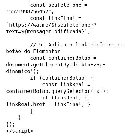
        const seuTelefone = 
"5521998756452";

        const linkFinal = 
`https://wa.me/${seuTelefone}?
text=${mensagemCodificada}`;

        // 5. Aplica o link dinâmico no 
botão do Elementor

        const containerBotao = 
document.getElementById('btn-zap-
dinamico');

        if (containerBotao) {

            const linkReal = 
containerBotao.querySelector('a');

            if (linkReal) { 
linkReal.href = linkFinal; }

        }

    }

});

</script>