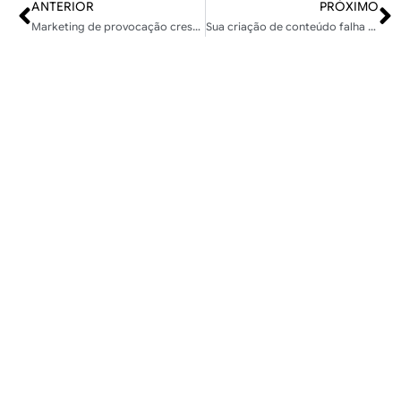
ANTERIOR
PRÓXIMO
Marketing de provocação cresce em empresas de Inteligência Artificial
Sua criação de conteúdo falha por um erro de raciocínio