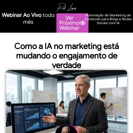
Webinar Ao Vivo
todo
Automação de Marketing de
Ver
Conteúdo para Blogs e Redes
mês
Próximo
Sociais com IA
Webinar
Como a IA no marketing está
mudando o engajamento de
verdade