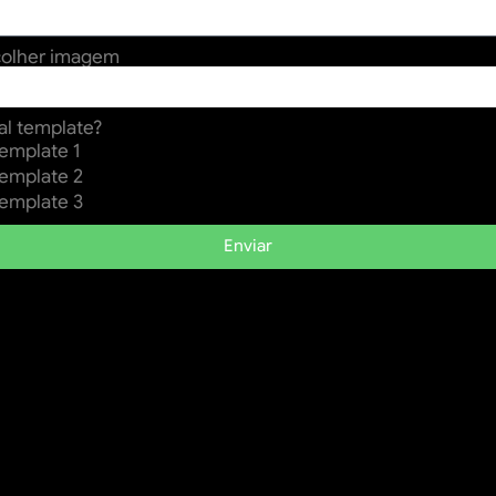
colher imagem
l template?
emplate 1
emplate 2
emplate 3
Enviar